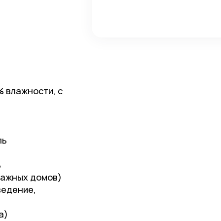
 влажности, с
ль
ь
тажных домов)
ведение,
а)