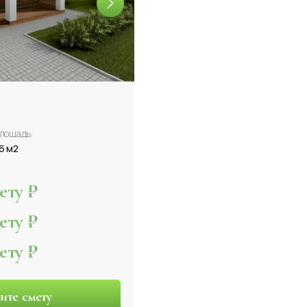
лощадь:
6 м2
ту ₽
ту ₽
ту ₽
ите смету