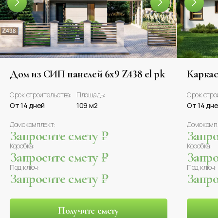
Дом из СИП панелей 6x9 Z438 el pk
Каркас
Срок строительства:
Площадь:
Срок стро
От 14 дней
109 м2
От 14 дн
Домокомплект:
Домокомп
Запросите смету ₽
Запро
Коробка:
Коробка:
Запросите смету ₽
Запро
Под ключ:
Под ключ:
Запросите смету ₽
Запро
Получите смету