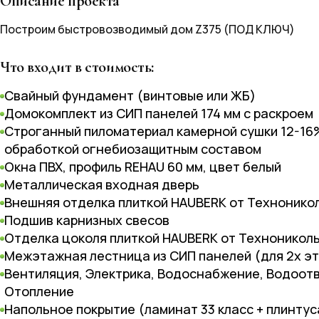
Описание проекта
Построим быстровозводимый дом Z375 (ПОД КЛЮЧ)
Что входит в стоимость:
Свайный фундамент (винтовые или ЖБ)
Домокомплект из СИП панелей 174 мм с раскроем
Строганный пиломатериал камерной сушки 12-16%
обработкой огнебиозащитным составом
Окна ПВХ, профиль REHAU 60 мм, цвет белый
Металлическая входная дверь
Внешняя отделка плиткой HAUBERK от Технонико
Подшив карнизных свесов
Отделка цоколя плиткой HAUBERK от Техноникол
Межэтажная лестница из СИП панелей (для 2х э
Вентиляция, Электрика, Водоснабжение, Водоот
Отопление
Напольное покрытие (ламинат 33 класс + плинтус