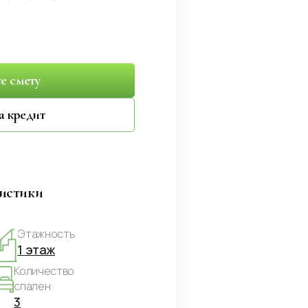
е смету
а кредит
ристики
Этажность
1 этаж
Количество
спален
3