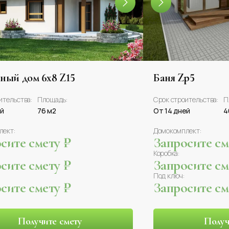
ный дом 6x8 Z15
Баня Zp5
ительства:
Площадь:
Срок строительства:
П
ей
76 м2
От 14 дней
4
лект:
Домокомплект:
сите смету ₽
Запросите сме
Коробка:
сите смету ₽
Запросите сме
Под ключ:
сите смету ₽
Запросите сме
Получите смету
Получ