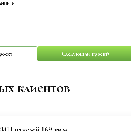
вины и
роект
Следующий проект
х клиентов
ИП панелей 169 кв.м.