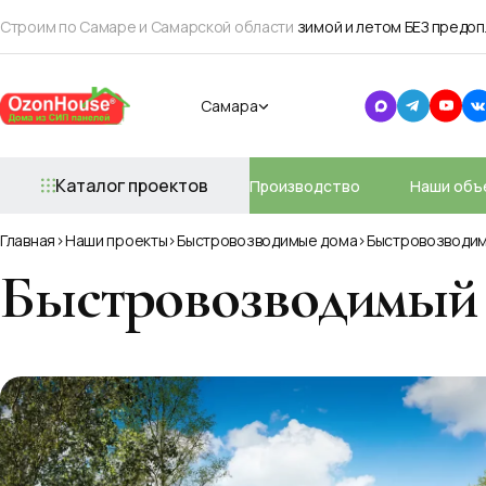
Строим по Самаре и Самарской области
зимой и летом БЕЗ предопл
Самара
Каталог проектов
Производство
Наши объ
Главная
Наши проекты
Быстровозводимые дома
Быстровозводим
Быстровозводимый 