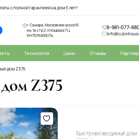
аты с полной гарантией на дом 5 лет!
г. Самара, Московское шоссе 16
8-981-077-88
км, 1в, стр.2, площадка ТЦ.
info@ozonhouse
ИНТЕРМЕБЕЛЬ
екты
Технология
Цены
Отзывы
Партне
ый дом Z375
дом Z375
Быстровозводимый дом