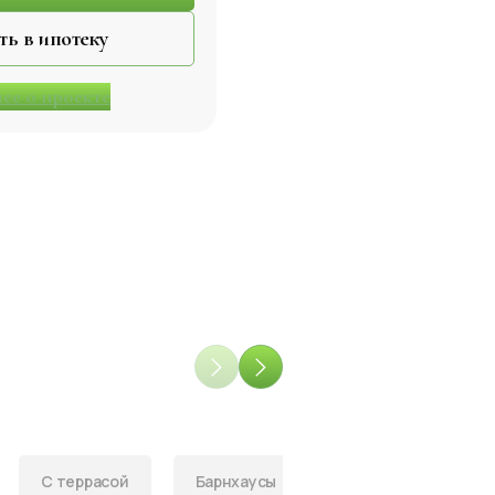
Построить в ипотеку
ее о проекте
С террасой
Барнхаусы
Гаражи
Бан