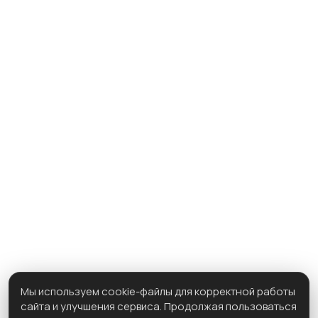
КОНТАКТЫ
КАТАЛОГ ПРОЕКТОВ
Одноэтажные дома
Двухэтажные дома
Односкатная крыша
Каркасные дома
С мансардой
С террасой
Барнхаусы
Показать все
info@ozonhouse.ru
@2026 ООО «ОзонХаус»
Политика конфиденциальности
ТЕЛЕФОН
8-981-077-8800
АДРЕС ВЫСТАВОЧНОГО ДОМА
Мы используем cookie-файлы для корректной работы
г. Самара, Московское шоссе 16 км, 1в,
сайта и улучшения сервиса. Продолжая пользоваться
стр.2, площадка ТЦ. ИНТЕРМЕБЕЛЬ (По