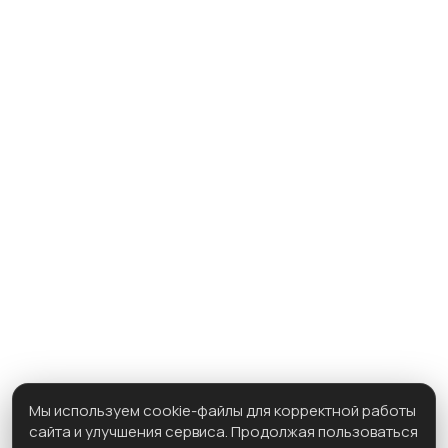
КОНТАКТЫ
КАТАЛОГ ПРОЕКТОВ
Одноэтажные дома
Двухэтажные дома
Односкатная крыша
Каркасные дома
С мансардой
С террасой
Барнхаусы
Показать все
info@ozonhouse.ru
@2026 ООО «ОзонХаус»
Политика конфиденциальности
ТЕЛЕФОН
8-981-077-8800
АДРЕС ВЫСТАВОЧНОГО ДОМА
Мы используем cookie-файлы для корректной работы
г. Самара, Московское шоссе 16 км, 1в,
сайта и улучшения сервиса. Продолжая пользоваться
стр.2, площадка ТЦ. ИНТЕРМЕБЕЛЬ (По