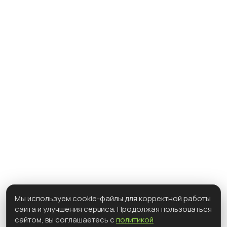
КОНТАКТЫ
КАТАЛОГ ПРОЕКТОВ
Одноэтажные дома
Двухэтажные дома
Односкатная крыша
Каркасные дома
С мансардой
С террасой
Барнхаусы
Показать все
info@ozonhouse.ru
@2026 ООО «ОзонХаус»
Политика конфиденциальности
ТЕЛЕФОН
8-981-077-8800
АДРЕС ВЫСТАВОЧНОГО ДОМА
Мы используем cookie-файлы для корректной работы
г. Самара, Московское шоссе 16 км, 1в,
сайта и улучшения сервиса. Продолжая пользоваться
стр.2, площадка ТЦ. ИНТЕРМЕБЕЛЬ (По
сайтом, вы соглашаетесь с
политикой
предварительной договоренности)