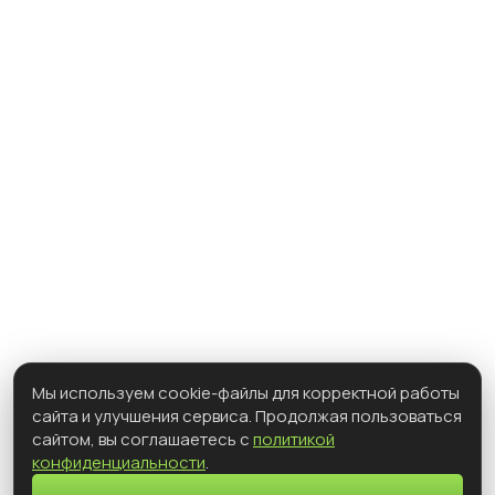
Одноэтажные дома
Двухэтажные дома
Односкатная крыша
Каркасные дома
С мансардой
С террасой
Барнхаусы
Показать все
info@ozonhouse.ru
@2026 ООО «ОзонХаус»
Политика конфиденциальности
ТЕЛЕФОН
8-981-077-8800
АДРЕС ВЫСТАВОЧНОГО ДОМА
Мы используем cookie-файлы для корректной работы
г. Самара, Московское шоссе 16 км, 1в,
сайта и улучшения сервиса. Продолжая пользоваться
стр.2, площадка ТЦ. ИНТЕРМЕБЕЛЬ (По
сайтом, вы соглашаетесь с
политикой
предварительной договоренности)
конфиденциальности
.
Получите смету