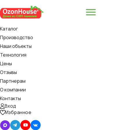
8-981-077-8800
Главная
Наши проекты
Каркасные дома
Каталог
Каркасный дом Z140
Производство
Каркасный дом Z140
Наши объекты
Технология
Цены
Отзывы
Партнерам
О компании
Контакты
Вход
Избранное